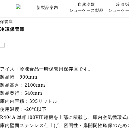
自然冷媒
冷凍/
新製品案内
ショーケース製品
ショーケ
保管庫
冷凍保管庫
アイス・冷凍食品一時保管用保存庫です。
製品幅：900mm
製品高さ：2100mm
製品奥行：640mm
庫内内容積：395リットル
使用温度：-20℃以下
R404A 単相100V圧縮機を上部に積載し、庫内空気循環
庫内壁面ステンレス仕上げ、密閉性・扉開閉性確保のため