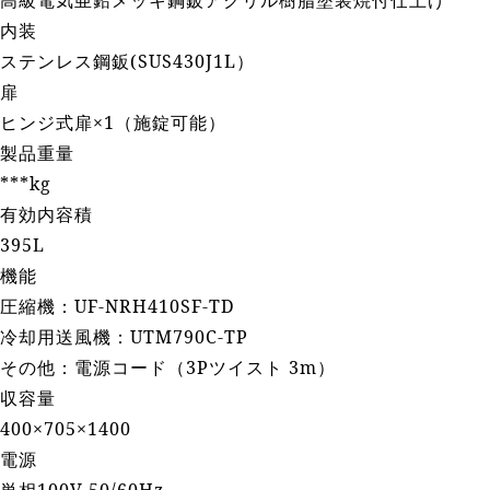
高級電気亜鉛メッキ鋼鈑アクリル樹脂塗装焼付仕上げ
内装
ステンレス鋼鈑(SUS430J1L）
扉
ヒンジ式扉×1（施錠可能）
製品重量
***kg
有効内容積
395L
機能
圧縮機：UF-NRH410SF-TD
冷却用送風機：UTM790C-TP
その他：電源コード（3Pツイスト 3m）
収容量
400×705×1400
電源