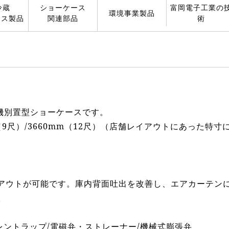
冷蔵
ショーケース
富岡電子工業の
環境事業製品
ース製品
関連部品
術
凍機別置型ショーケースです。
mm（9尺）/3660mm（12尺）（店舗レイアウトにあった特
アウトが可能です。庫内背面吐出を改善し、エアカーテン
。
レントラップ/電磁弁・ストレーナー/機械式膨張弁