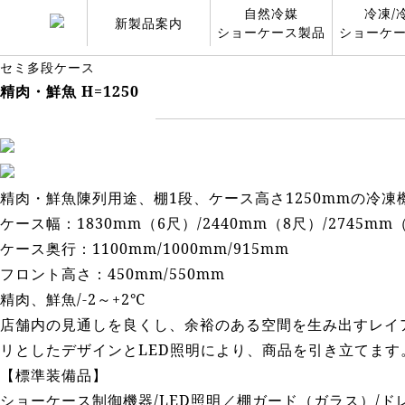
自然冷媒
冷凍/
新製品案内
ショーケース製品
ショーケ
セミ多段ケース
精肉・鮮魚 H=1250
精肉・鮮魚陳列用途、棚1段、ケース高さ1250mmの冷
ケース幅：1830mm（6尺）/2440mm（8尺）/2745
ケース奥行：1100mm/1000mm/915mm
フロント高さ：450mm/550mm
精肉、鮮魚/-2～+2℃
店舗内の見通しを良くし、余裕のある空間を生み出すレイ
リとしたデザインとLED照明により、商品を引き立てます
【標準装備品】
ショーケース制御機器/LED照明／棚ガード（ガラス）/ド