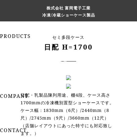
株式会社 富岡電子工業
冷凍/冷蔵ショーケース製品
株式会社
富岡電子工業
PRODUCTS
セミ多段ケース
新製品案内
日配 H=1700
自然冷媒ショーケース製品
冷凍/冷蔵ショーケース製品
ショーケース関連部品
環境事業製品
商談の流れ
日配・乳製品陳列用途、棚4段、ケース高さ
COMPANY
1700mmの冷凍機別置型ショーケースです。
富岡電子工業の技術
ケース幅：1830mm（6尺）/2440mm（8
会社案内
尺）/2745mm（9尺）/3660mm（12尺）
採用情報
（店舗レイアウトにあった特寸にも対応致し
CONTACT
ます。）