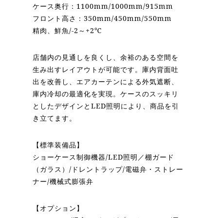
お問い合わせ
ケース奥行：1100mm/1000mm/915mm
フロント高さ：350mm/450mm/550mm
精肉、鮮魚/-2～+2℃
店舗内の見通しを良くし、余裕のある空間を
生み出すレイアウトが可能です。庫内背面吐
出を改善し、エアカーテンによる外気遮断、
庫内冷却の最適化を実現。ケースのスッキリ
としたデザインとLED照明により、商品を引
き立てます。
【標準装備品】
ショーケース制御機器/LED照明／棚ガード
（ガラス）/ドレントラップ/電磁弁・ストレー
ナー/機械式膨張弁
【オプション】