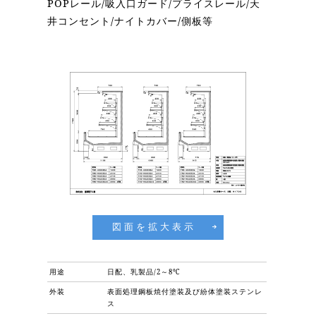
POPレール/吸入口ガード/プライスレール/天
井コンセント/ナイトカバー/側板等
図面を拡大表示
用途
日配、乳製品/2～8℃
外装
表面処理鋼板焼付塗装及び紛体塗装ステンレ
ス