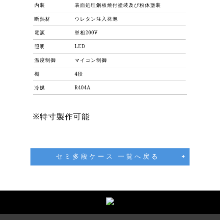
内装
表面処理鋼板焼付塗装及び粉体塗装
断熱材
ウレタン注入発泡
電源
単相200V
照明
LED
温度制御
マイコン制御
棚
4段
冷媒
R404A
※特寸製作可能
セミ多段ケース 一覧へ戻る