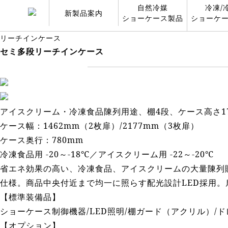
自然冷媒
冷凍/
新製品案内
ショーケース製品
ショーケ
リーチインケース
セミ多段リーチインケース
アイスクリーム・冷凍食品陳列用途、棚4段、ケース高さ1
ケース幅：1462mm（2枚扉）/2177mm（3枚扉）
ケース奥行：780mm
冷凍食品用 -20～-18℃／アイスクリーム用 -22～-20℃
省エネ効果の高い、冷凍食品、アイスクリームの大量陳列
仕様。商品中央付近まで均一に照らす配光設計LED採用
【標準装備品】
ショーケース制御機器/LED照明/棚ガード（アクリル）/
【オプション】