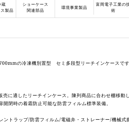
冷蔵
ショーケース
富岡電子工業の
環境事業製品
ース製品
関連部品
術
700mmの冷凍機別置型 セミ多段型リーチインケースで
販売に適したリーチインケース。陳列商品に合わせ棚移動し
。扉開閉時の着霜防止可能な防雲フィルム標準装備。
ドレントラップ/防雲フィルム/電磁弁・ストレーナー/機械式