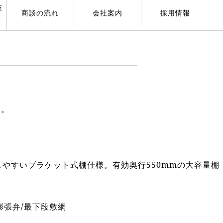
技
商談の流れ
会社案内
採用情報
す。
やすいブラケット式棚仕様。有効奥行550mmの大容量棚
膨張弁/最下段敷網