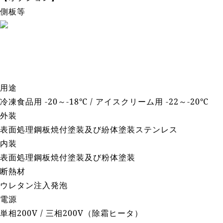
側板等
用途
冷凍食品用 -20～-18℃ / アイスクリーム用 -22～-20℃
外装
表面処理鋼板焼付塗装及び紛体塗装ステンレス
内装
表面処理鋼板焼付塗装及び粉体塗装
断熱材
ウレタン注入発泡
電源
単相200V / 三相200V（除霜ヒータ）