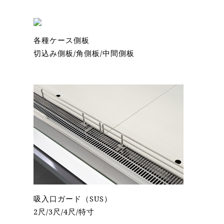
各種ケース側板
切込み側板/角側板/中間側板
吸入口ガード（SUS）
2尺/3尺/4尺/特寸