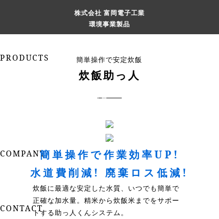
株式会社 富岡電子工業
環境事業製品
株式会社
富岡電子工業
PRODUCTS
簡単操作で安定炊飯
新製品案内
炊飯助っ人
自然冷媒ショーケース製品
冷凍/冷蔵ショーケース製品
ショーケース関連部品
環境事業製品
商談の流れ
簡単操作で作業効率UP!
COMPANY
富岡電子工業の技術
水道費削減! 廃棄ロス低減!
会社案内
炊飯に最適な安定した水質、いつでも簡単で
採用情報
正確な加水量。精米から炊飯米までをサポー
CONTACT
トする助っ人くんシステム。