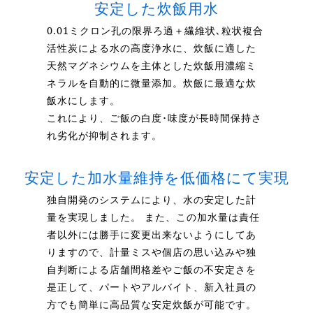
安定した炊飯用水
0.01ミクロン孔の限界ろ過＋繊維状､粒状複合
活性炭による水の高度浄水に、炊飯に適した
天然マグネシウムを主体とした炊飯用濃縮ミ
ネラルを自動的に微量添加。炊飯に最適な炊
飯水にします。
これにより、ご飯の白度･味度が長時間保持さ
れ劣化が抑制されます。
安定した加水量維持を低価格にて実現
独自開発のシステムにより、水の安定した計
量を実現しました。 また、この加水量は責任
者以外には勝手に変更出来ないようにしてあ
りますので、計量ミスや個店の思い込みや独
自判断による店舗間格差やご飯の不安定さを
是正して、パートやアルバイト、新入社員の
方でも簡単に高品質な安定炊飯が可能です。