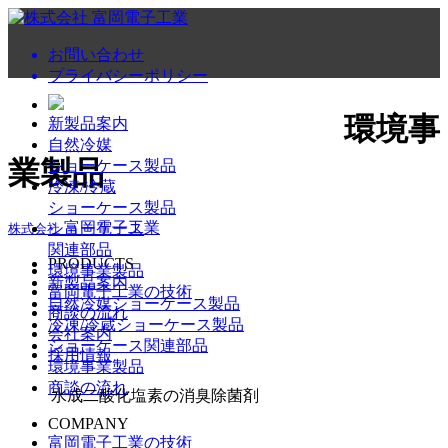
お問い合わせ
プライバシーポリシー
株式会社 富岡電子工業
環境事
新製品案内
自然冷媒
業製品
ショーケース製品
冷凍/冷蔵
ショーケース製品
富岡電子工業
ショーケース
株式会社
関連部品
PRODUCTS
環境事業製品
新製品案内
富岡電子工業の技術
自然冷媒ショーケース製品
商談の流れ
冷凍/冷蔵ショーケース製品
会社案内
ショーケース関連部品
採用情報
環境事業製品
商談の流れ
水成二酸化塩素の消臭除菌剤
COMPANY
富岡電子工業の技術