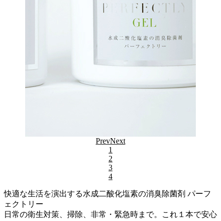
Prev
Next
1
2
3
4
快適な生活を演出する水成二酸化塩素の消臭除菌剤 パーフ
ェクトリー
日常の衛生対策、掃除、非常・緊急時まで。これ１本で安心